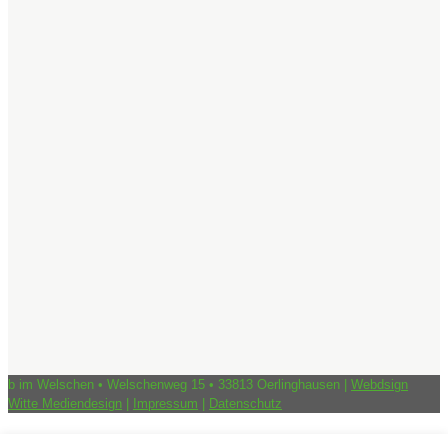
b im Welschen • Welschenweg 15 • 33813 Oerlinghausen |
Webdsign
Witte Mediendesign
|
Impressum
|
Datenschutz